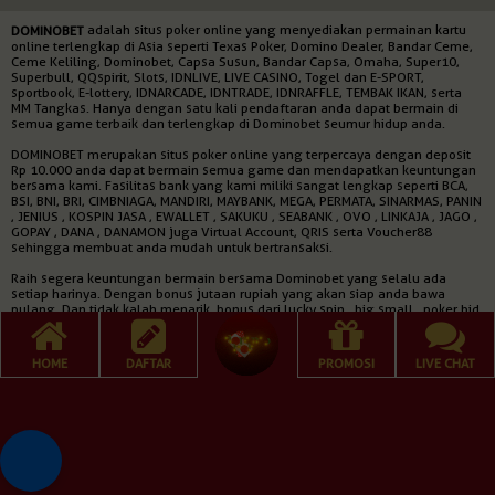
adalah situs poker online yang menyediakan permainan kartu
DOMINOBET
online terlengkap di Asia seperti Texas Poker, Domino Dealer, Bandar Ceme,
Ceme Keliling, Dominobet, Capsa Susun, Bandar Capsa, Omaha, Super10,
Superbull, QQspirit, Slots, IDNLIVE, LIVE CASINO, Togel dan E-SPORT,
sportbook, E-lottery, IDNARCADE, IDNTRADE, IDNRAFFLE, TEMBAK IKAN, serta
MM Tangkas. Hanya dengan satu kali pendaftaran anda dapat bermain di
semua game terbaik dan terlengkap di Dominobet seumur hidup anda.
DOMINOBET merupakan situs poker online yang terpercaya dengan deposit
Rp 10.000 anda dapat bermain semua game dan mendapatkan keuntungan
bersama kami. Fasilitas bank yang kami miliki sangat lengkap seperti BCA,
BSI, BNI, BRI, CIMBNIAGA, MANDIRI, MAYBANK, MEGA, PERMATA, SINARMAS, PANIN
, JENIUS , KOSPIN JASA , EWALLET , SAKUKU , SEABANK , OVO , LINKAJA , JAGO ,
GOPAY , DANA , DANAMON juga Virtual Account, QRIS serta Voucher88
sehingga membuat anda mudah untuk bertransaksi.
Raih segera keuntungan bermain bersama Dominobet yang selalu ada
setiap harinya. Dengan bonus jutaan rupiah yang akan siap anda bawa
pulang. Dan tidak kalah menarik, bonus dari lucky spin , big small , poker bid,
mysteri box, poker bid dan pokerslot yang akan anda dapatkan. Dominobet
mempunyai customer service yang siap melayani anda 24 jam nonstop
setiap harinya.
HOME
DAFTAR
PROMOSI
LIVE CHAT
Cara Pembayaran: