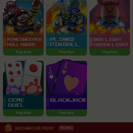
Play Now
Play Now
Play Now
Play Now
Play Now
PROMO
BACCARAT LIVE PROXY