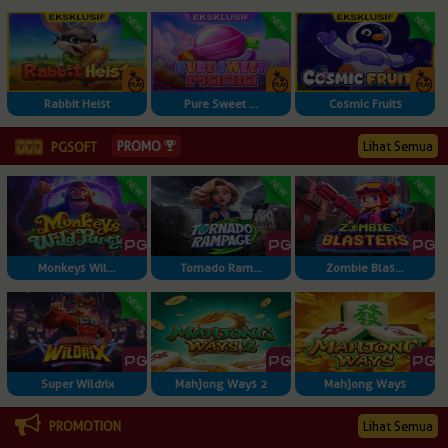
Rabbit Heist
Pure Sweet ...
Cosmic Fruits
Lihat Semua
PROMO
PGSOFT
Monkeys Wil...
Tornado Ram...
Zombie Blas...
Super Wildrix
Mahjong Ways 2
Mahjong Ways
PROMOTION
Lihat Semua