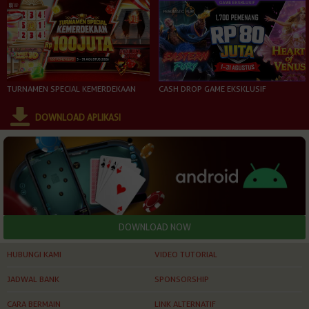
TURNAMEN SPECIAL KEMERDEKAAN
CASH DROP GAME EKSKLUSIF
DOWNLOAD APLIKASI
HUBUNGI KAMI
VIDEO TUTORIAL
JADWAL BANK
SPONSORSHIP
CARA BERMAIN
LINK ALTERNATIF