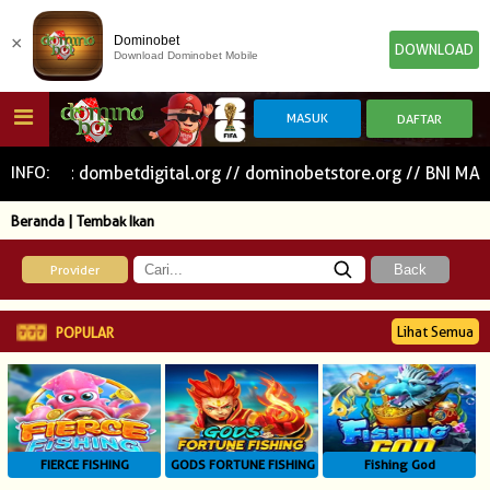
×
Dominobet
DOWNLOAD
Download Dominobet Mobile
HOME
 KAMI : dombetdigital.org // dominobetstore.org // BNI MA
INFO:
Beranda | Tembak Ikan
POKER
SLOT GAME
IDN E-LOTTERY
Provider
Back
NEW
NEW
Lihat Semua
SPORTBOOK
LIVE CASINO
IDNLIVE
POPULAR
NEW
TOGEL
ESPORTS
ARCADE
NEW
NEW
NEW
FIERCE FISHING
GODS FORTUNE FISHING
Fishing God
TEMBAK IKAN
IDNRAFFLE
IDNTRADE