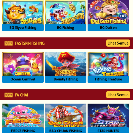
NEW
TANGKAS
RTP
BG Xiyou Fishing
BG Fishing
BG Daisen
DEPOSIT
Lihat Semua
FASTSPIN FISHING
WITHDRAW
PROMOSI
DOWNLOAD APLIKASI
Ocean Carnival
Bounty Fishing
Fishing Treasure
REFERRAL
Lihat Semua
FA CHAI
JACKPOT
VIP MEMBER
HUBUNGI KAMI
FIERCE FISHING
BAO CHUAN FISHING
STAR HUNTER